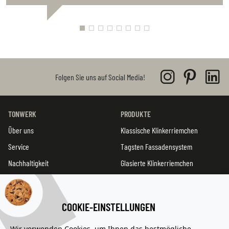
Folgen Sie uns auf Social Media!
TONWERK
PRODUKTE
Über uns
Klassische Klinkerriemchen
Service
Tagsten Fassadensystem
Nachhaltigkeit
Glasierte Klinkerriemchen
Doppelschindel
Produktentwicklung
COOKIE-EINSTELLUNGEN
Alle Serien
Wir verwenden Cookies, um Ihnen das bestmögliche