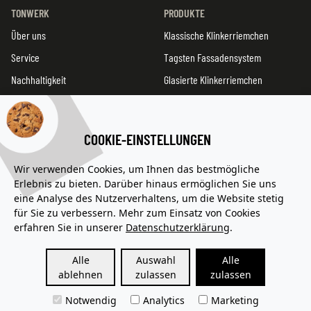
TONWERK
PRODUKTE
Über uns
Klassische Klinkerriemchen
Service
Tagsten Fassadensystem
Nachhaltigkeit
Glasierte Klinkerriemchen
Doppelschindel
Produktentwicklung
COOKIE-EINSTELLUNGEN
Alle Serien
Wir verwenden Cookies, um Ihnen das bestmögliche
Erlebnis zu bieten. Darüber hinaus ermöglichen Sie uns
Kontakt
eine Analyse des Nutzerverhaltens, um die Website stetig
Datenschutz
für Sie zu verbessern. Mehr zum Einsatz von Cookies
erfahren Sie in unserer
Datenschutzerklärung
.
Impressum
Alle
Auswahl
Alle
ablehnen
zulassen
zulassen
© 2026 Tonwerk
Notwendig
Analytics
Marketing