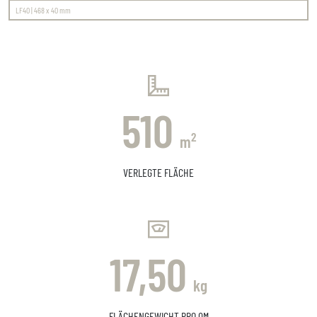
LF40 | 468 x 40 mm
510
2
m
VERLEGTE FLÄCHE
17,50
kg
FLÄCHENGEWICHT PRO QM