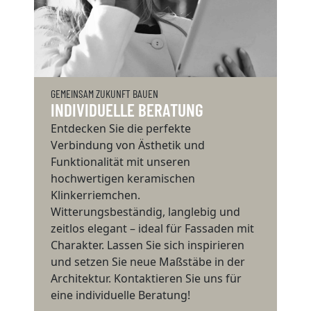
GEMEINSAM ZUKUNFT BAUEN
INDIVIDUELLE BERATUNG
Entdecken Sie die perfekte
Verbindung von Ästhetik und
Funktionalität mit unseren
hochwertigen keramischen
Klinkerriemchen.
Witterungsbeständig, langlebig und
zeitlos elegant – ideal für Fassaden mit
Charakter. Lassen Sie sich inspirieren
und setzen Sie neue Maßstäbe in der
Architektur. Kontaktieren Sie uns für
eine individuelle Beratung!